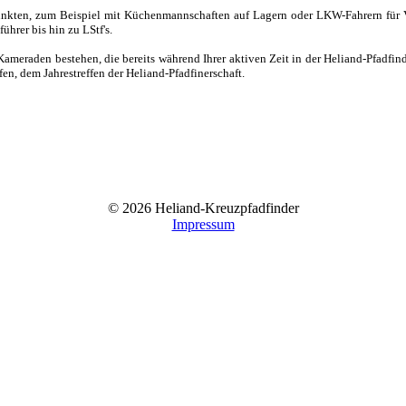
 Punkten, zum Beispiel mit Küchenmannschaften auf Lagern oder LKW-Fahrern für
hrer bis hin zu LStf's.
Kameraden bestehen, die bereits während Ihrer aktiven Zeit in der Heliand-Pfadfi
n, dem Jahrestreffen der Heliand-Pfadfinerschaft.
© 2026 Heliand-Kreuzpfadfinder
Impressum