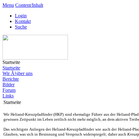
Menu
Content/Inhalt
Login
Kontakt
Suche
Startseite
Startseite
Wir Ã¼ber uns
Berichte
Bilder
Forum
Links
Startseite
Wir Heliand-Kreuzpfadfinder (HKP) sind ehemalige Führer aus der Heliand-Pfadf
gewissen Zeitpunkt im Leben zeitlich nicht mehr möglich, an dem aktiven Treib
Das wichtigste Anliegen der Heliand-Kreuzpfadfinder wie auch der Heliand-Pfad
Glauben, was sich in Besinnung und Verspruch widerspiegelt; daher auch
Kreuz
p